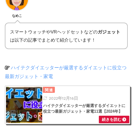
ニーレタス
肩ロース）
なし
納豆
なめこ
レタス、もやしナムル、キムチ
オートミール入り味噌汁
大根と水菜サラダ
ハーブウインナー2本
スマートウォッチやVRヘッドセットなどの
ガジェット
玄米、ひよこ豆、鶏ハム
あんこ入りきなこヨーグルト
味噌汁
は以下の記事でまとめて紹介しています！
昼
納豆
発泡酒（糖質70%オフ）
おやつ
いきなりステーキ（ヒレ140g、ワイルドス
ハイテクダイエッターが厳選するダイエットに役立つ
夜
テーキ150g）
最新ガジェット・家電
おやつ
【地獄の9分】太ももひきしめ：9分
野菜サラダ
アルコール
サバ塩焼き、サバみりん焼き、アジ干物
【地獄の9分】足パカ：9分
あり
大豆プロテイン入りピスタチオココアオー
鶏ハム、ゆで卵
2022年12月16日
【ノリノリ4分】お尻をひきしめる：4分
トミール粥
ハイテクダイエッターが厳選するダイエットに
大根マカロニ煮物
役立つ最新ガジェット・家電11選【2024年】
【地獄の3分】有酸素運動：3分
おやつ
きなこヨーグルト
野菜ブレイズ
大豆プロテイン
味噌汁