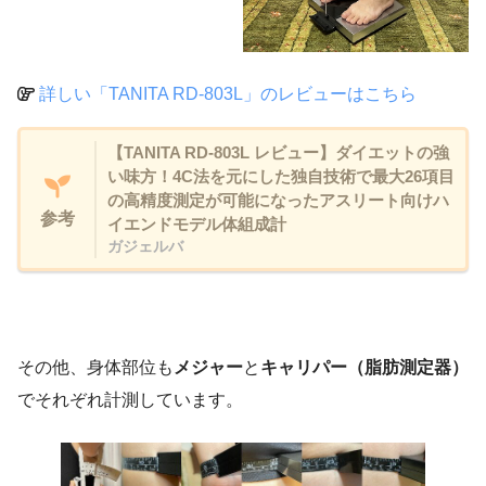
基礎代謝
1416kcal
1405kcal
体内年齢
42才
42才
詳しい「TANITA RD-803L」のレビューはこちら
右腕筋肉量
2.05kg
2.05kg
【TANITA RD-803L レビュー】ダイエットの強
左腕筋肉量
2.05kg
2.05kg
い味方！4C法を元にした独自技術で最大26項目
の高精度測定が可能になったアスリート向けハ
右脚筋肉量
9.30kg
9.05kg
参考
イエンドモデル体組成計
ガジェルバ
左脚筋肉量
9.85kg
9.40kg
体幹筋力量
20.85kg
21.20kg
右腕脂肪率
30.70%
29.90%
その他、身体部位も
メジャー
と
キャリパー（脂肪測定器）
でそれぞれ計測しています。
左腕脂肪率
30.40%
20.10%
右脚脂肪率
36.20%
35.80%