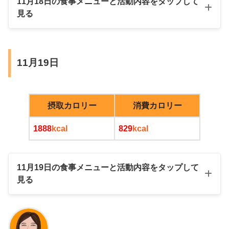
11月18日の食事メニューと活動内容をタップして
見る
ブラックコーヒー
玄米
アルコール
モウカザメとマグロの煮付け
朝
なし
11月19日
ひよこ豆、オクラ玉ねぎ
昼
ブラックコーヒー
手作りカッテージチーズ
摂取カロリー
消費カロリー
オートミール入り味噌汁
きなこヨーグルト
1888
kcal
829
kcal
YouTubeで宅トレ
モウカザメの煮付け
昼
おやつ
11月19日の食事メニューと活動内容をタップして
見る
夜
玄米
モウカザメ煮付け、ひよこ豆、オクラ、サ
朝
焼き肉（豚味噌漬け、ネギ塩鶏もも肉、牛