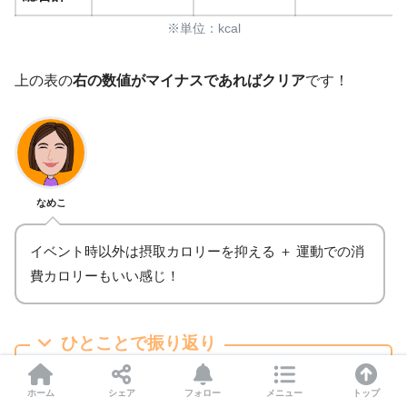
※単位：kcal
YouTubeで宅トレ
【背中痩せ5分】ハミ肉撃退：5分
【毎日10分】骨盤矯正ストレッチ：10分
上の表の
右の数値がマイナスであればクリア
です！
【地獄の9分】太ももひきしめ：9分
【簡単6分】二の腕＆背中痩せ：6分
歩数：4961歩
【地獄の9分】足パカ：9分
【応用編】お尻トレーニング：6分
距離：3.2km
なめこ
アクティブ時間：1時間16分
リングフィットアドベンチャー
消費：97kcal
イベント時以外は摂取カロリーを抑える ＋ 運動での消
費カロリーもいい感じ！
【背中痩せ5分】ハミ肉撃退：5分
合計活動時間：28分57秒
【毎日10分】骨盤矯正ストレッチ：10分
歩数：6293歩
合計消費カロリー：234.44kcal
ひとことで振り返り
【地獄の9分】太ももひきしめ：9分
距離：4.0km
【地獄の9分】足パカ：9分
お尻と背中の筋トレメニューを行う → 達
アクティブ時間：1時間27分
ホーム
シェア
フォロー
メニュー
トップ