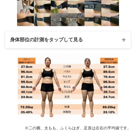
左脚脂肪率
35.10%
35.10%
体幹脂肪率
31.00%
31.50%
右腕筋質点数
66
67
身体部位の計測をタップして見る
左腕筋質点数
58
59
右脚筋質点数
58
59
左脚筋質点数
54
54
11月19
10月1日（初
日
日）
二の腕（左）
27.1cm
28.1cm
二の腕（右）
27.4cm
27.6cm
前腕（左）
25.0cm
25.5cm
※二の腕、太もも、ふくらはぎ、足首は左右の平均値です。