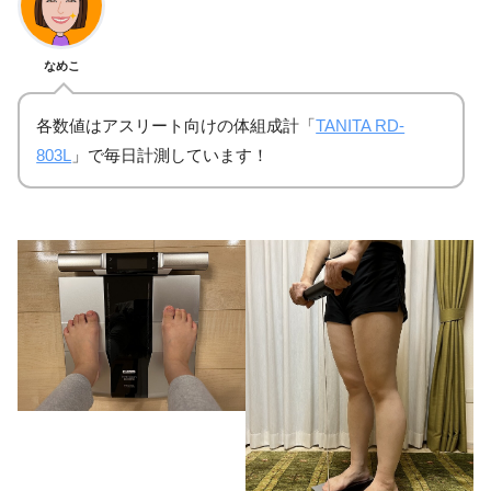
11月13日
11月
体重
70.50kg
69.85kg
なめこ
BMI
25
24.7
各数値はアスリート向けの体組成計「
TANITA RD-
803L
」で毎日計測しています！
体脂肪率
33.30%
33.20%
筋肉量
44.10kg
43.75kg
筋肉スコア
1
1
筋質点数
57
58
内臓脂肪レベル
4.0
4.5
推定骨量
2.90kg
2.90kg
体水分率
51.60%
50.60%