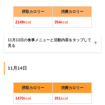
足首（左）
25.0cm
25.0cm
摂取カロリー
消費カロリー
足首（右）
24.5cm
24.9cm
2149
kcal
354
kcal
二の腕脂肪（左）
20mm
30mm
二の腕脂肪（右）
20mm
26mm
11月13日の食事メニューと活動内容をタップして
へそまわり脂肪
20mm
30mm
見る
朝
11月14日
ブラックコーヒー
摂取カロリー
消費カロリー
1470
kcal
351
kcal