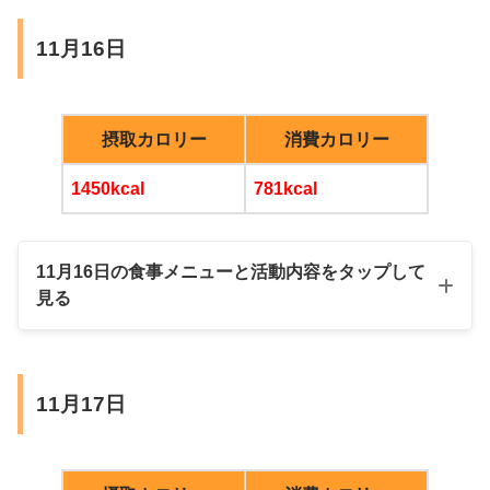
マカロン風クッキー
朝
11月16日
昼
手作りピザ4切れ（ツナたまご鶏ひき肉ピ
摂取カロリー
消費カロリー
夜
ザ、唐揚げ乗せピザ）
1450kcal
781kcal
サニーレタス、ひよこ豆
チキンナゲット、鶏ハム入りサラダ
味噌汁
野菜ブレイズ
11月16日の食事メニューと活動内容をタップして
見る
味噌汁
ブラックコーヒー
切り干し大根煮物
おやつ
ざくろ
朝
11月17日
白ワイン
昼