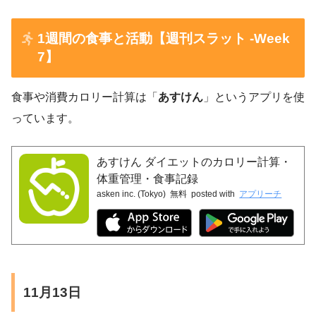
前腕（右）
25.1cm
26.3cm
手首（左）
16.3cm
16.8cm
1週間の食事と活動【週刊スラット -Week
7】
手首（右）
16.1cm
16.6cm
食事や消費カロリー計算は「
あすけん
」というアプリを使
バストトップ
89.5cm
96.4cm
っています。
ウエスト
76.4cm
81.2cm
あすけん ダイエットのカロリー計算・
ヒップ
96.5cm
99.5cm
体重管理・食事記録
太腿（左）
59.4cm
61.3cm
asken inc. (Tokyo)
無料
posted with
アプリーチ
太腿（右）
58.2cm
60.5cm
ふくらはぎ（左）
40.5cm
40.7cm
ふくらはぎ（右）
39.0cm
39.5cm
11月13日