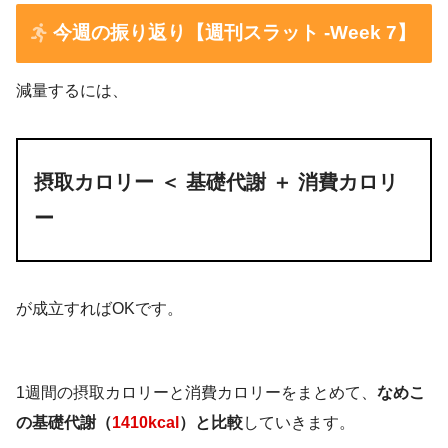
YouTubeで宅トレ
おからソフトクッキー
今週の振り返り【週刊スラット -Week 7】
夜
きなこヨーグルト
減量するには、
アルコール
歩数：8035歩
木綿豆腐とおからの和え物
距離：5.4km
なし
味噌汁
夜
大豆プロテイン
アクティブ時間：1時間50分
摂取カロリー ＜ 基礎代謝 ＋ 消費カロリ
きんぴらごぼう、納豆オムレツ
きなこヨーグルト
消費：164kcal
ー
野菜ブレイズ
白菜ポークカレー
マリトッツォ 1/2
厚揚げ豚バラ巻き
木綿豆腐とおからの和え物
YouTubeで宅トレ
大根サラダ、鶏ハム
が成立すればOKです。
味噌汁
夜
アルコール
みかん
1週間の摂取カロリーと消費カロリーをまとめて、
なめこ
なし
木綿豆腐
の基礎代謝（
1410kcal
）と比較
していきます。