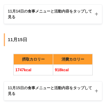
昼
11月14日の食事メニューと活動内容をタップして
寿司（ホタテ、ブリ、とびこ、納豆、マグ
見る
ロ、ネギトロ）
牛すじ煮込み
朝
三つ葉カニカマのオムレツ
11月15日
レバー唐揚げ
ポテサラ
摂取カロリー
消費カロリー
金麦350ml
1747kcal
918kcal
11月15日の食事メニューと活動内容をタップして
おやつ
見る
ブラックコーヒー
いちごのショートケーキ