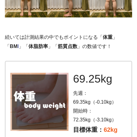
続いては計測結果の中でもポイントになる「
体重
」
「
BM
I
」「
体脂肪率
」「
筋質点数
」の数値です！
69.25kg
先週：
69.35kg（-0.10kg）
開始時：
72.35kg（-3.10kg）
目標体重：
62kg