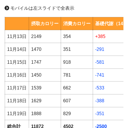
野菜ブレイズ
モバイルは左スライドで全表示
アルコール
味噌汁
レバニラ炒め
なし
摂取カロリー
消費カロリー
基礎代謝（1410
YouTubeで宅トレ
鶏もも肉ネギ塩焼き
11月13日
2149
354
+385
きんぴらごぼう
11月14日
1470
351
-291
ボジョレーヌーボー
11月15日
1747
918
-581
YouTubeで宅トレ
11月16日
1450
781
-741
【地獄の9分】太ももひきしめ：9分
アルコール
11月17日
1539
662
-533
【地獄の9分】足パカ：9分
あり
【地獄の19分】痩せるダンス：19分
11月18日
1629
607
-388
【簡単6分】二の腕＆背中痩せ：6分
11月19日
1888
829
-351
【ノリノリ4分】お尻をひきしめる：4分
総合計
11872
4502
-2500