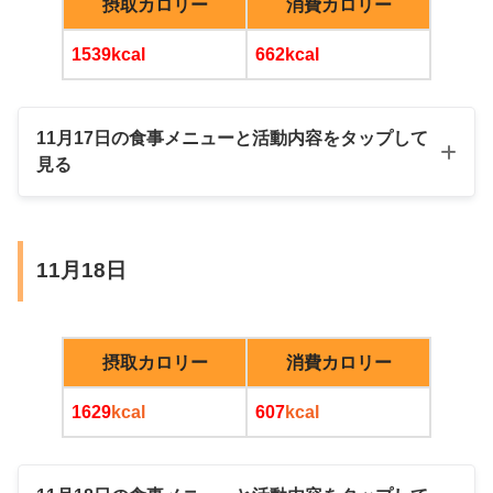
摂取カロリー
消費カロリー
アルコール
15
39kcal
662kcal
あり
11月17日の食事メニューと活動内容をタップして
きなこヨーグルトあんこ入り
見る
ブラックコーヒー
大豆プロテイン
玄米
YouTubeで宅トレ
朝
夜
11月18日
納豆オムレツ、切り干し大根煮物、野菜ブ
昼
レイズ、ひよこ豆
大根とマカロニ煮物
オートミール入りたまごスープ
摂取カロリー
消費カロリー
ナスと豚肉の炒めもの
1629
kcal
607
kcal
納豆オムレツ
おからパウダー入り味噌汁
おやつ