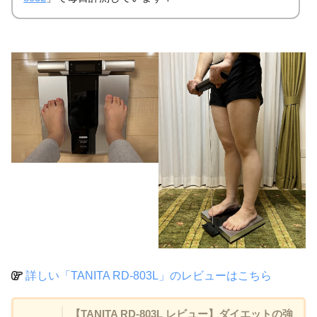
筋肉量
43.35kg
43.95kg
筋肉スコア
1
1
筋質点数
65
61
内臓脂肪レベル
2.5
4.0
推定骨量
2.90kg
2.90kg
体水分率
52.90%
53.00%
基礎代謝
1370kcal
1386kca
体内年齢
37才
35才
詳しい「TANITA RD-803L」のレビューはこちら
右腕筋肉量
2.00kg
2.05kg
【TANITA RD-803L レビュー】ダイエットの強