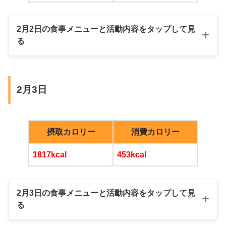
2月2日の食事メニューと活動内容をタップして見
る
MCTオイル入りブラックコーヒー
緑茶
玄米
ゆで卵
YouTubeで宅トレ
オートミールおはぎ
セロリ浅漬
きなこヨーグルト
朝
2月3日
大豆入りミートソース
トースト
夜
摂取カロリー
消費カロリー
おやつ
1817kcal
453kcal
昼
赤ワイン
チーズフォンデュ
大豆プロテイン
2月3日の食事メニューと活動内容をタップして見
ソーセージ、ちくわ、ミニトマト、えりん
る
玄米、豚肉野菜たまごとじ
MCTオイル入りブラックコーヒー
ぎ、ブロッコリー、かぶ、じゃがいも
セロリ浅漬