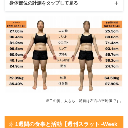
左腕筋質点数
66
72
身体部位の計測をタップして見る
右脚筋質点数
64
59
左脚筋質点数
61
57
2月4
10月1日（初
日
日）
25.3c
二の腕（左）
28.1cm
m
25.7c
二の腕（右）
27.6cm
m
24.2c
※二の腕、太もも、足首は左右の平均値です。
前腕（左）
25.5cm
m
24.6c
1週間の食事と活動【週刊スラット -Week
前腕（右）
26.3cm