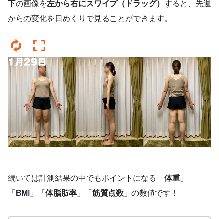
下の画像を
左から右にスワイプ（ドラッグ）
すると、先週
からの変化を日めくりで見ることができます。
続いては計測結果の中でもポイントになる「
体重
」
「
BM
I
」「
体脂肪率
」「
筋質点数
」の数値です！