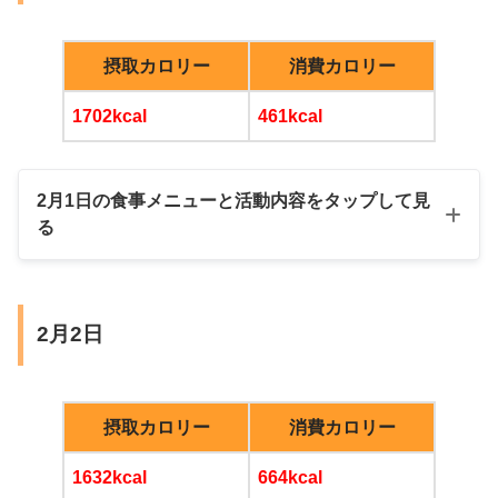
雑穀米
摂取カロリー
消費カロリー
夜
サバ缶カレー
1702kcal
461kcal
小松菜とにんじんのしらすナムル
発泡酒糖質70％オフ
納豆
小松菜とにんじんのしらすナムル
2月1日の食事メニューと活動内容をタップして見
る
おからパン
MCTオイル入りブラックコーヒー
唐揚げ、もやしナムル、キムチ
ナス煮浸し
味噌汁
朝
2月2日
おやつ
昼
摂取カロリー
消費カロリー
アルコール
1632kcal
664kcal
あり