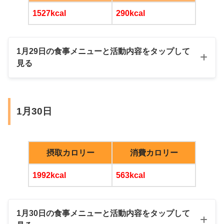
1527kcal
290kcal
55.5c
太腿（右）
60.5cm
m
1月29日の食事メニューと活動内容をタップして
39.0c
見る
ふくらはぎ（左）
40.7cm
m
37.5c
ふくらはぎ（右）
39.5cm
朝
m
1月30日
25.0c
MCTオイル入りブラックコーヒー
足首（左）
25.0cm
m
摂取カロリー
消費カロリー
24.5c
1992kcal
563kcal
足首（右）
24.9cm
m
昼
二の腕脂肪（左）
16mm
30mm
1月30日の食事メニューと活動内容をタップして