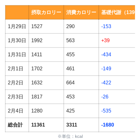
【超地獄の19分】痩せるダンスの超ハード
アルコール
バージョン：19分
摂取カロリー
消費カロリー
基礎代謝（1390
その他
なし
【超地獄の腰肉撃退ダンス】11分の痩せる
1月29日
1527
290
-153
家族で散歩
ダンス：11分
1月30日
1992
563
+39
鶏レバー
1月31日
1411
455
-434
干し芋
YouTubeで宅トレ
2月1日
1702
461
-149
2月2日
1632
664
-422
歩数：7642歩
歩数：3527歩
夜
2月3日
1817
453
-26
距離：5.05km
距離：2.30km
【毎日3分】初心者向けプランク：3分
アクティブ時間：1時間46分
2月4日
1280
425
-535
アクティブ時間：54分
【地獄の8分】なーすけコラボHIIT：8分
三ツ星ファーム「
タンドリー風スパイスチ
キン
」
消費：140kcal
消費：67kcal
【超地獄の19分】痩せるダンスの超ハード
総合計
11361
3311
-1680
バージョン：19分
玄米
※単位：kcal