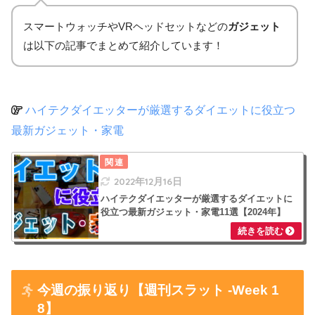
YouTubeで宅トレ
青椒肉絲
ゆで卵
【地獄の10分】最速でお腹を凹ます腹筋：
スマートウォッチやVRヘッドセットなどの
ガジェット
いんげん胡麻和え、豆もやしブレイズ
10分
鍋残り
は以下の記事でまとめて紹介しています！
セロリサラダ
夜
オレンジ
玄米入りチャーハン
鶏団子、水餃子入り鍋
ハイテクダイエッターが厳選するダイエットに役立つ
ハンバーグ、チキン豆腐ハンバーグ
おやつ
MCTオイル入りブラックコーヒー
ホタテ刺し身
最新ガジェット・家電
野菜ブレイズ
ゆで卵
ブロッコリーかぶじゃがいものサラダ
アルコール
歩数：3103歩
生おからサイリウム餅
きなこヨーグルト
2022年12月16日
距離：1.99km
ココアパウダー
なし
トースト
ハイテクダイエッターが厳選するダイエットに
役立つ最新ガジェット・家電11選【2024年】
アクティブ時間：51分
おやつ
アルコール
消費：62kcal
スイートブール、ホイップクリーム、チョ
夜
なし
昼
コ、バナナ
今週の振り返り【週刊スラット -Week 1
YouTubeで宅トレ
節分ケーキ
麦入りごはん
8】