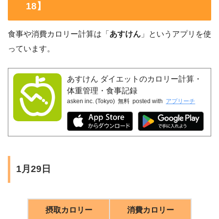
m
18】
16.3c
手首（左）
16.8cm
食事や消費カロリー計算は「
あすけん
」というアプリを使
m
っています。
16.0c
手首（右）
16.6cm
m
あすけん ダイエットのカロリー計算・
体重管理・食事記録
88.0c
asken inc. (Tokyo)
無料
posted with
アプリーチ
バストトップ
96.4cm
m
71.4c
ウエスト
81.2cm
m
93.1c
1月29日
ヒップ
99.5cm
m
55.8c
摂取カロリー
消費カロリー
太腿（左）
61.3cm
m