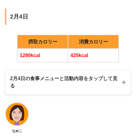
ゆで卵
食パン
味噌汁
きなこヨーグルト
豚レバーソテー
朝
2月4日
トースト
豆もやしナムル
蒸しさつまいも
MCTオイル入りブラックコーヒー
なす煮浸し
摂取カロリー
消費カロリー
おやつ
プルーン
ゆで卵
枝豆
ジンジャークッキー
きなこヨーグルト
1280kcal
425kcal
昼
豆乳入りコーヒー
トースト
2月4日の食事メニューと活動内容をタップして見
アルコール
る
あり
夜
昼
朝
麦入りごはん
干し芋
【背中痩せ5分】ハミ肉撃退：5分
味噌汁
ピスタチオココア
なめこ
玄米
【応用編】お尻トレーニング：6分