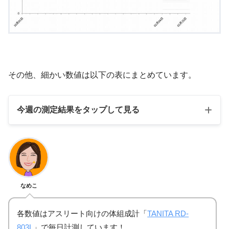
その他、細かい数値は以下の表にまとめています。
今週の測定結果をタップして見る
1月29日
1月
体重
65.35kg
65.45kg
なめこ
BMI
23.2
23.2
各数値はアスリート向けの体組成計「
TANITA RD-
803L
」で毎日計測しています！
体脂肪率
29.30%
28.30%