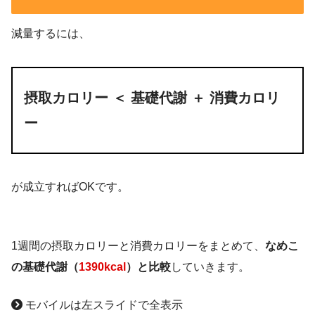
ブラックコーヒー
味噌汁
減量するには、
焼き塩サバ
YouTubeで宅トレ
いんげん胡麻和え、大根と鶏ひき肉の煮物
夜
ひじきマカロニカニカママヨネーズ和え
摂取カロリー ＜ 基礎代謝 ＋ 消費カロリ
ー
太巻き（サーモン、イナダ、アボカド、大
三ツ星ファーム「
白身魚とゴロゴロ野菜 さ
葉）
っぱりラビゴット風
」
アルコール
野菜ブレイズ
玄米
【燃やす11分】地獄の11分の全身筋肉痛痩
が成立すればOKです。
なし
大根ひき肉煮物
せるダンス：11分
マカロニサラダ
【超地獄の19分】痩せるダンスの超ハード
1週間の摂取カロリーと消費カロリーをまとめて、
なめこ
バージョン：19分
おやつ
味噌汁
の基礎代謝（
1390kcal
）と比較
していきます。
【地獄の9分】足パカお尻と腹筋も：9分
YouTubeで宅トレ
モバイルは左スライドで全表示