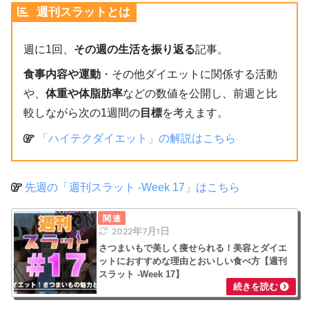
週刊スラットとは
週に1回、
その週の生活を振り返る
記事。
食事内容や運動
・その他ダイエットに関係する活動
や、
体重や体脂肪率
などの数値を公開し、前週と比
較しながら次の1週間の
目標
を考えます。
「ハイテクダイエット」の解説はこちら
先週の「週刊スラット -Week 17」はこちら
2022年7月1日
さつまいもで美しく痩せられる！美容とダイエ
ットにおすすめな理由とおいしい食べ方【週刊
スラット -Week 17】