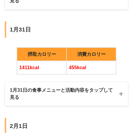
見る
二の腕脂肪（右）
20mm
26mm
へそまわり脂肪
16mm
30mm
朝
1月31日
MCTオイル入りブラックコーヒー
玄米、サバ缶カレー
摂取カロリー
消費カロリー
1411kcal
455kcal
昼
おやつ
1月31日の食事メニューと活動内容をタップして
見る
おからブラウニー、プルーン
ブラックコーヒー
朝
2月1日
芋けんぴ