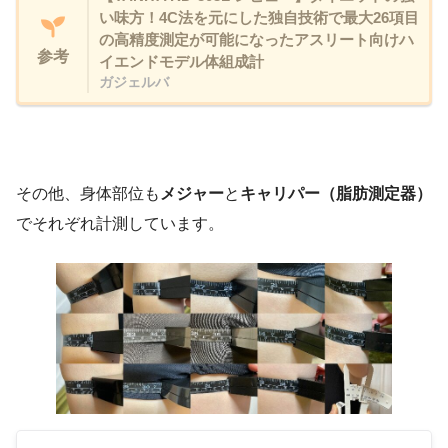
左腕筋肉量
2.05kg
2.15kg
い味方！4C法を元にした独自技術で最大26項目
の高精度測定が可能になったアスリート向けハ
右脚筋肉量
9.00kg
8.90kg
参考
イエンドモデル体組成計
ガジェルバ
左脚筋肉量
9.45kg
9.40kg
体幹筋力量
20.75kg
21.45kg
右腕脂肪率
26.20%
26.30%
その他、身体部位も
メジャー
と
キャリパー（脂肪測定器）
でそれぞれ計測しています。
左腕脂肪率
25.40%
24.40%
右脚脂肪率
33.50%
30.90%
左脚脂肪率
33.10%
28.80%
体幹脂肪率
25.00%
27.50%
右腕筋質点数
74
70